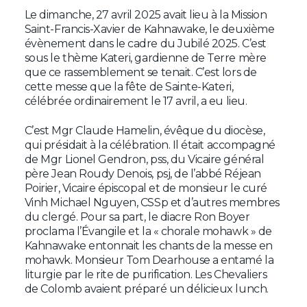
Le dimanche, 27 avril 2025 avait lieu à la Mission
Saint-Francis-Xavier de Kahnawake, le deuxième
évènement dans le cadre du Jubilé 2025. C’est
sous le thème Kateri, gardienne de Terre mère
que ce rassemblement se tenait. C’est lors de
cette messe que la fête de Sainte-Kateri,
célébrée ordinairement le 17 avril, a eu lieu.
C’est Mgr Claude Hamelin, évêque du diocèse,
qui présidait à la célébration. Il était accompagné
de Mgr Lionel Gendron, pss, du Vicaire général
père Jean Roudy Denois, psj, de l’abbé Réjean
Poirier, Vicaire épiscopal et de monsieur le curé
Vinh Michael Nguyen, CSSp et d’autres membres
du clergé. Pour sa part, le diacre Ron Boyer
proclama l’Évangile et la « chorale mohawk » de
Kahnawake entonnait les chants de la messe en
mohawk. Monsieur Tom Dearhouse a entamé la
liturgie par le rite de purification. Les Chevaliers
de Colomb avaient préparé un délicieux lunch.