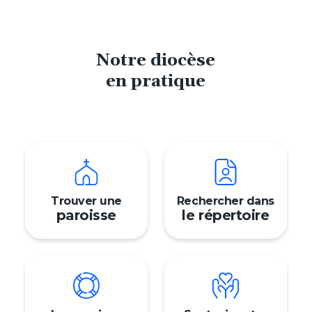
Notre diocèse
en pratique
Trouver une
Rechercher dans
paroisse
le répertoire
Prén
Nom
Adres