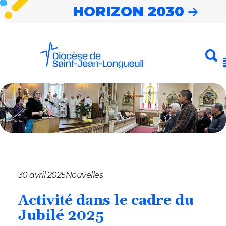
HORIZON 2030
Entrez votre
Envoyer
recherche
Horizon 2030
Notre diocèse
Nouvelles
Cheminer
Célébrer
30 avril 2025
Nouvelles
S’impliquer
Activité
dans
le
cadre
du
Jubilé
2025