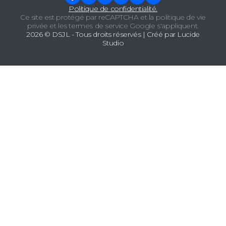
Politique de confidentialité.
Ce site est protégé par reCAPTCHA et la
politique de vie
privée
et les
termes de service
Google s'appliquent.
2026 ©
DSJL
- Tous droits réservés | Créé par
Lucide
Studio