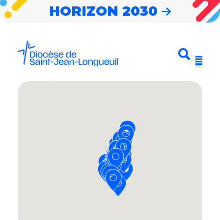
HORIZON 2030
Entrez votre
Envoyer
Menu
recherche
Horizon 2030
Notre diocèse
Nouvelles
Cheminer
Célébrer
S’impliquer