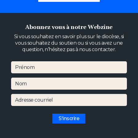
Notre diocèse
Abonnez vous à notre Webzine
en pratique
Si vous souhaitez en savoir plus sur le diocèse, si
vous souhaitez du soutien ou si vous avez une
question, n’hésitez pas à nous contacter.
Prénom
Nom
Trouver une
Rechercher dans
Adresse courriel
paroisse
le répertoire
S'inscrire