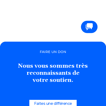
Contactez-nous
FAIRE UN DON
Nous
vous
sommes
très
reconnaissants
de
votre soutien.
Faites une différence