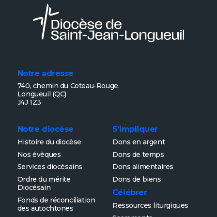
Les services
Soutenir notre
diocésains
action
Notre adresse
740, chemin du Coteau-Rouge,
Longueuil (QC)
Devenir
Parcours
J4J 1Z3
bénévole
catéchétique
Notre diocèse
S’impliquer
Histoire du diocèse
Dons en argent
Nos évèques
Dons de temps
Services diocésains
Dons alimentaires
Ordre du mérite
Dons de biens
Diocésain
Célébrer
Fonds de réconciliation
Ressources liturgiques
des autochtones