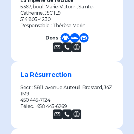
La friperie de l'écluse
5367, boul. Marie-Victorin, Sainte-
Catherine, J5C 1L9
514 805-4230
Responsable : Thérèse Morin
Dons :
La Résurrection
Secr. : 5811, avenue Auteuil, Brossard, J4Z
1M9
450 445-7124
Télec. : 450 445-6269