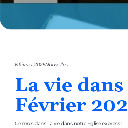
Notre dioc
Nouvelles
Cheminer
6 février 2025
Nouvelles
Célébrer
La
vie
dans
S’implique
Février
202
Ce mois dans La vie dans notre Église express :