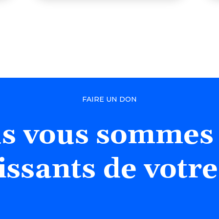
FAIRE UN DON
s
vous
sommes
issants
de
votre