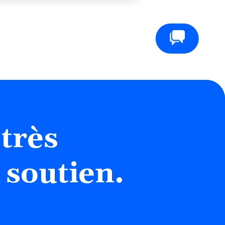
Contactez-nous
très
 soutien.