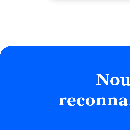
Nou
reconna