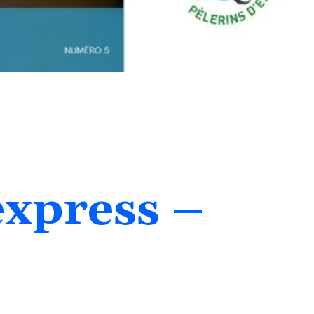
Signalement
Trouver ma paroisse
express
–
Nous contacter
Faire un don
English