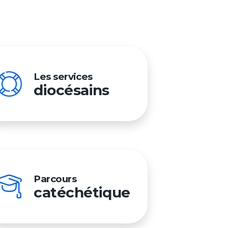
Préno
Les services
diocésains
Nom
Adresse 
Mon me
Parcours
catéchétique