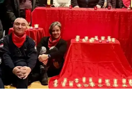
èse
r