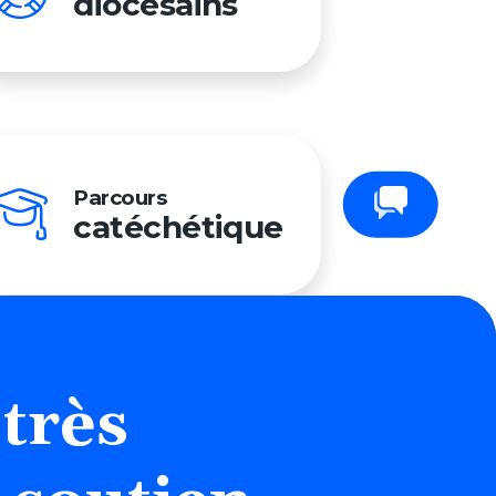
diocésains
Parcours
Contactez-nous
catéchétique
très