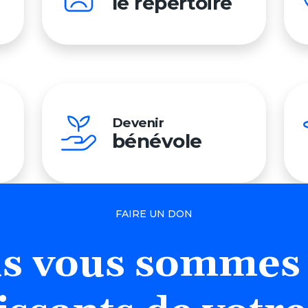
le répertoire
Devenir
bénévole
FAIRE UN DON
s
vous
sommes