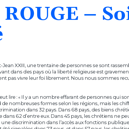
ROUGE
–
So
é
t-Jean XXIII, une trentaine de personnes se sont rassemb
ivant dans des pays où la liberté religieuse est gravemen
nt pas vivre leur foi librement. Nous nous sommes recuei
peut lire : « Il y a un nombre effarant de personnes qui s
d de nombreuses formes selon les régions, mais les chi
scrimination dans 32 pays. Dans 68 pays, des biens chr
cible dans 62 d’entre eux. Dans 45 pays, les chrétiens ne
 une discrimination dans l’accès aux fonctions publiques,
 été signalées dans 73 pays, et dans 57 pays, les chréti