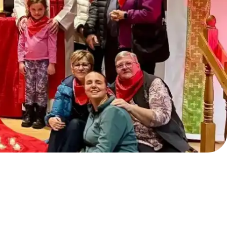
Signalement
Trouver ma paroisse
Nous contacter
Faire un don
English