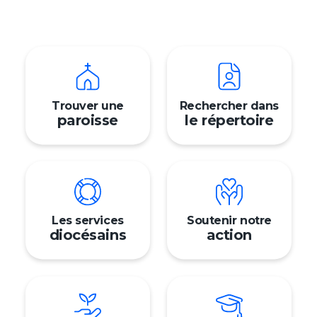
Signalement
Trouver ma paroisse
Nous contacter
Trouver une
Rechercher dans
Faire un don
paroisse
le répertoire
English
Prén
Nom
Adres
Mon 
Les services
Soutenir notre
diocésains
action