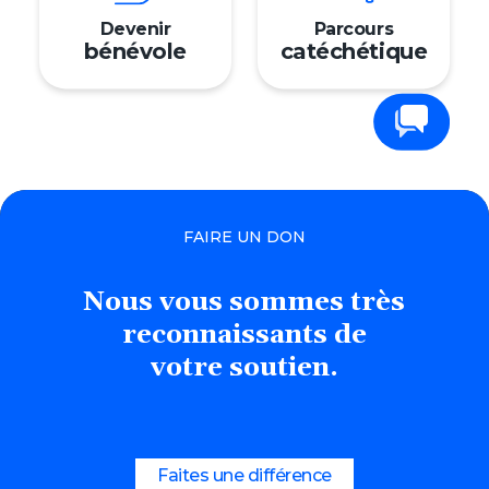
Devenir
Parcours
bénévole
catéchétique
Contactez-nous
FAIRE UN DON
Nous
vous
sommes
très
reconnaissants
de
votre soutien.
Faites une différence