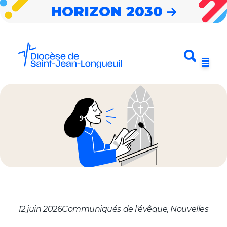
HORIZON 2030
Entrez votre
Envoyer
Menu
recherche
Horizon 2030
Notre diocèse
Nouvelles
Cheminer
Célébrer
S’impliquer
12 juin 2026
Communiqués de l'évêque, Nouvelles