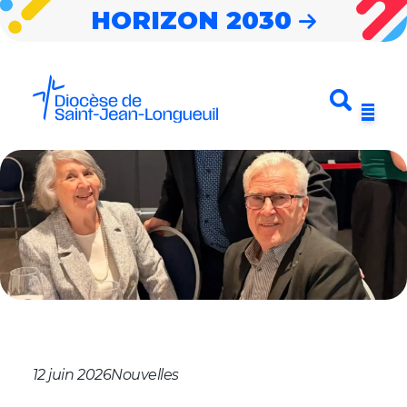
HORIZON 2030
Entrez votre
Envoyer
Menu
recherche
Horizon 2030
Notre diocèse
Nouvelles
Cheminer
Célébrer
S’impliquer
12 juin 2026
Nouvelles