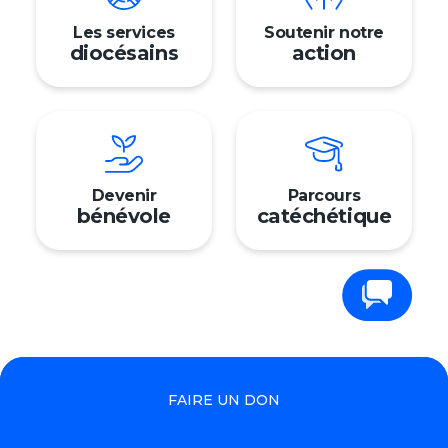
Mon 
Les services
Soutenir notre
diocésains
action
Devenir
Parcours
bénévole
catéchétique
Signalement
Trouver ma paroisse
Nous contacter
Faire un don
English
Contactez-nous
FAIRE UN DON