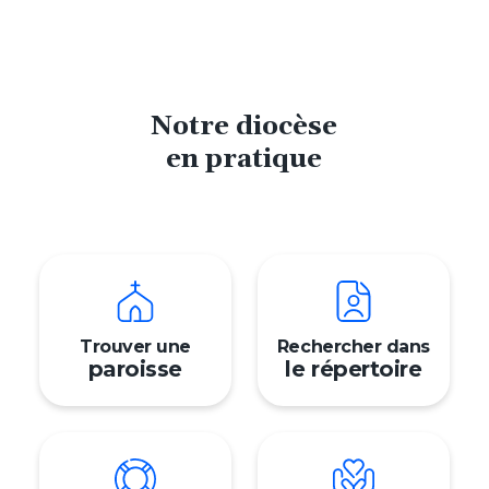
Notre diocèse
en pratique
Trouver une
Rechercher dans
paroisse
le répertoire
Prén
Nom
Adres