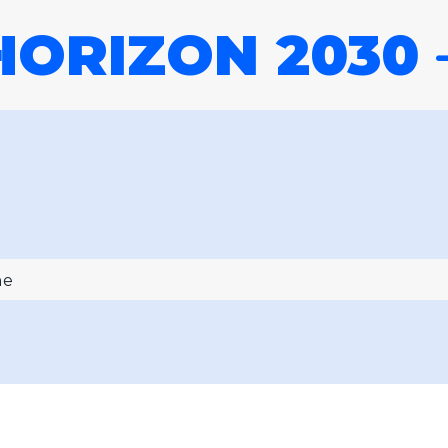
HORIZON 2030
he
030