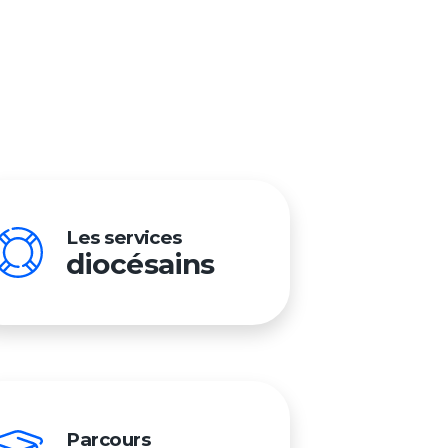
Préno
Les services
diocésains
Nom
Adresse 
Mon me
Parcours