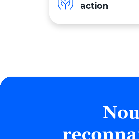
action
Nou
reconna