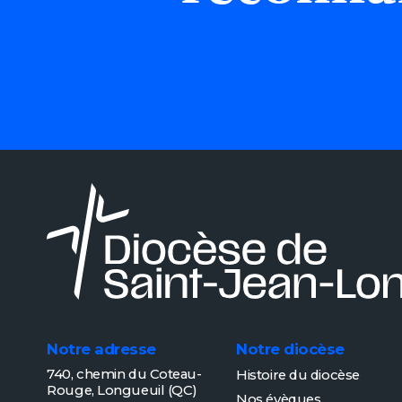
Notre adresse
Notre diocèse
740, chemin du Coteau-
Histoire du diocèse
Rouge,
Longueuil (QC)
Nos évèques