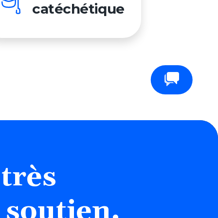
catéchétique
Contactez-nous
très
 soutien.