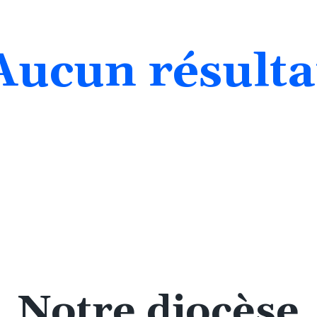
èse
Aucun résulta
r
Notre diocèse