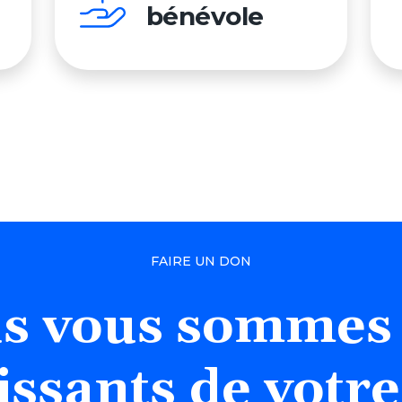
bénévole
FAIRE UN DON
s
vous
sommes
issants
de
votre