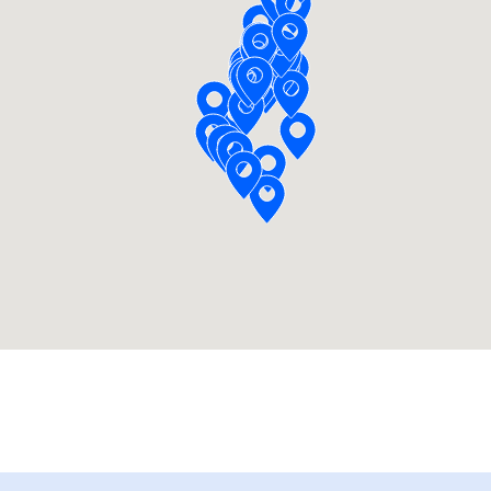
èse
r