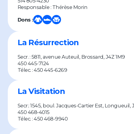
514 805-4230
Responsable : Thérèse Morin
Dons :
La Résurrection
Secr. : 5811, avenue Auteuil, Brossard, J4Z 1M9
450 445-7124
Télec. : 450 445-6269
La Visitation
Secr.: 1545, boul. Jacques-Cartier Est, Longueuil,
450 468-4015
Télec. : 450 468-9940