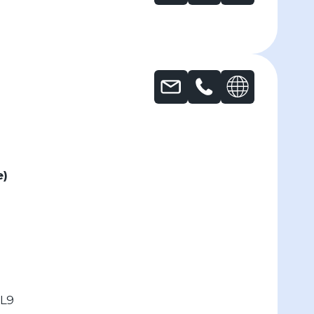
e)
1L9