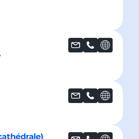
7
cathédrale)