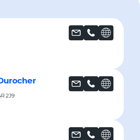
Durocher
J4R 2J9